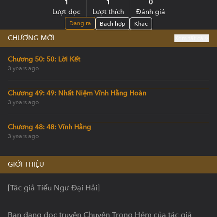
1
1
0
Lượt đọc
Lượt thích
Đánh giá
Đang ra
Bách hợp
Khác
CHƯƠNG MỚI
Xem tất cả
Chương 50: 50: Lời Kết
3 years ago
Chương 49: 49: Nhất Niệm Vĩnh Hằng Hoàn
3 years ago
Chương 48: 48: Vĩnh Hằng
3 years ago
GIỚI THIỆU
[Tác giả Tiểu Ngư Đại Hải]

Bạn đang đọc truyện Chuyện Trong Hẻm của tác giả 