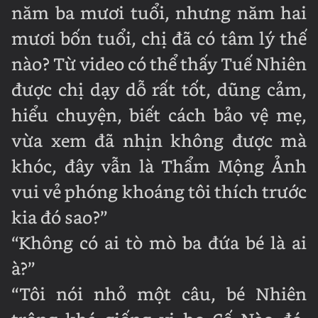
năm ba mươi tuổi, nhưng năm hai
mươi bốn tuổi, chị đã có tâm lý thế
nào? Từ video có thể thấy Tuế Nhiên
được chị dạy dỗ rất tốt, dũng cảm,
hiểu chuyện, biết cách bảo vệ mẹ,
vừa xem đã nhịn không được mà
khóc, đây vẫn là Thẩm Mộng Ảnh
vui vẻ phóng khoáng tôi thích trước
kia đó sao?”
“Không có ai tò mò ba đứa bé là ai
à?”
“Tôi nói nhỏ một câu, bé Nhiên