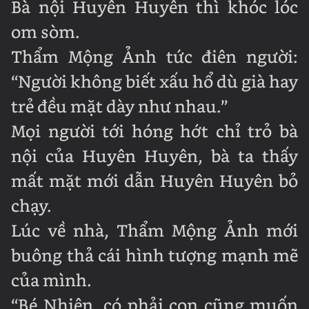
Bà nội Huyên Huyên thì khóc lóc
om sòm.
Thẩm Mộng Ảnh tức điên người:
“Người không biết xấu hổ dù già hay
trẻ đều mặt dày như nhau.”
Mọi người tới hóng hớt chỉ trỏ bà
nội của Huyên Huyên, bà ta thấy
mất mặt mới dẫn Huyên Huyên bỏ
chạy.
Lúc về nhà, Thẩm Mộng Ảnh mới
buông thả cái hình tượng mạnh mẽ
của mình.
“Bé Nhiên, có phải con cũng muốn