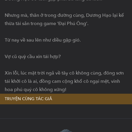
Nhưng mà, thân ở trong đường cùng, Dương Hạo lại kế 
thừa tài sản trong game 'Đại Phú Ông'.

Từ nay về sau lên như diều gặp gió.

Vợ cũ quỳ cầu xin tái hợp?

Xin lỗi, lúc mặt trời ngả về tây cô không cùng, đông sơn 
tái khởi cô là ai, đồng cam cộng khổ cô ngại mệt, vinh 
hoa phú quý cô không xứng!
TRUYỆN CÙNG TÁC GIẢ