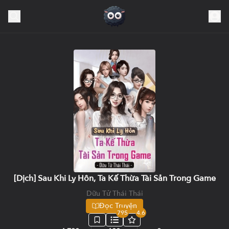
[Dịch] Sau Khi Ly Hôn, Ta Kế Thừa Tài Sản Trong Game
Dữu Tử Thái Thái
Đọc Truyện
795
4.6