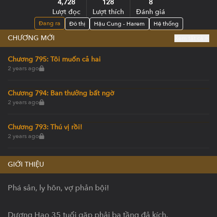
4,728
128
8
Lượt đọc
Lượt thích
Đánh giá
Đang ra
Đô thị
Hậu Cung - Harem
Hệ thống
CHƯƠNG MỚI
Xem tất cả
Chương 795: Tôi muốn cả hai
2 years ago
Chương 794: Ban thưởng bất ngờ
2 years ago
Chương 793: Thú vị rồi!
2 years ago
GIỚI THIỆU
Phá sản, ly hôn, vợ phản bội!

Dương Hạo 35 tuổi gặp phải ba tầng đả kích.
