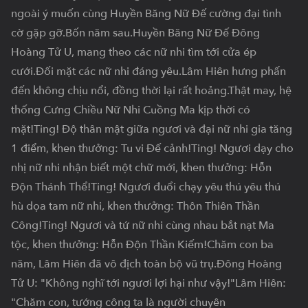
ngoài ý muốn cùng Huyền Băng Nữ Đế cường đại tình 
cờ gặp gỡ.Bốn năm sau.Huyền Băng Nữ Đế Đông 
Hoàng Tử U, mang theo các nữ nhi tìm tới cửa ép 
cưới.Đối mặt các nữ nhi đáng yêu.Lâm Hiên hưng phấn 
đến không chịu nổi, đồng thời lại rất hoảng.Thật may, hệ 
thống Cưng Chiều Nữ Nhi Cuồng Ma kịp thời có 
mặt!Ting! Độ thân mật giữa ngươi và đại nữ nhi gia tăng 
1 điểm, khen thưởng: Tu vi Đế cảnh!Ting! Ngươi dạy cho 
nhị nữ nhi nhận biết một chữ mới, khen thưởng: Hỗn 
Độn Thánh Thể!Ting! Ngươi đuổi chạy yêu thú yêu thú 
hù dọa tam nữ nhi, khen thưởng: Thôn Thiên Thần 
Công!Ting! Ngươi và tứ nữ nhi cùng nhau bắt nạt Ma 
tộc, khen thưởng: Hỗn Độn Thần Kiếm!Chăm con ba 
năm, Lâm Hiên đã vô địch toàn bộ vũ trụ.Đông Hoàng 
Tử U: "Không nghĩ tới ngươi lợi hại như vậy!"Lâm Hiên: 
"Chăm con, tướng công ta là người chuyên 