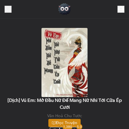
[Dịch] Vú Em: Mở Đầu Nữ Đế Mang Nữ Nhi Tới Cửa Ép
Cưới
Vân Hoả Chu Tước
Đọc Truyện
1,380
5.0