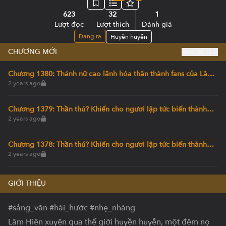
623
32
1
Lượt đọc
Lượt thích
Đánh giá
Đang ra
Huyền huyễn
CHƯƠNG MỚI
Xem tất cả
Chương 1380: Thánh nữ cao lãnh hóa thân thành fans của Lâm
Hiên!
2 years ago
Chương 1379: Thần thú? Khiến cho ngươi lập tức biến thành
một con chim chết! (2)
2 years ago
Chương 1378: Thần thú? Khiến cho ngươi lập tức biến thành
một con chim chết!
2 years ago
GIỚI THIỆU
#sảng_văn #hài_hước #nhẹ_nhàng 

Lâm Hiên xuyên qua thế giới huyền huyễn, một đêm nọ 