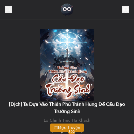
[Dịch] Ta Dựa Vào Thiên Phú Tránh Hung Để Cẩu Đạo
Trường Sinh
Lộ Chính Tiêu Hạ Khách
Đọc Truyện
502