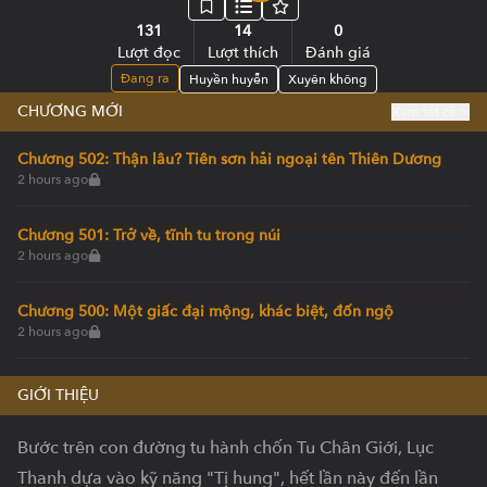
131
14
0
Lượt đọc
Lượt thích
Đánh giá
Đang ra
Huyền huyễn
Xuyên không
CHƯƠNG MỚI
Xem tất cả
Chương 502: Thận lâu? Tiên sơn hải ngoại tên Thiên Dương
2 hours ago
Chương 501: Trở về, tĩnh tu trong núi
2 hours ago
Chương 500: Một giấc đại mộng, khác biệt, đốn ngộ
2 hours ago
GIỚI THIỆU
Bước trên con đường tu hành chốn Tu Chân Giới, Lục 
Thanh dựa vào kỹ năng "Tị hung", hết lần này đến lần 