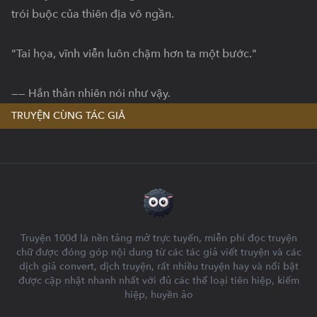
trói buộc của thiên địa vô ngần.

"Tai họa, vĩnh viễn luôn chậm hơn ta một bước."

—— Hắn thản nhiên nói như vậy.
TRUYỆN CÙNG TÁC GIẢ
Truyện 100đ là nền tảng mở trực tuyến, miễn phí đọc truyện
chữ được đóng góp nội dung từ các tác giả viết truyện và các
dịch giả convert, dịch truyện, rất nhiều truyện hay và nổi bật
được cập nhật nhanh nhất với đủ các thể loại tiên hiệp, kiếm
hiệp, huyền ảo