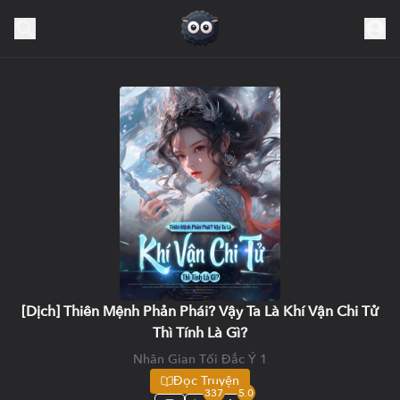
[Dịch] Thiên Mệnh Phản Phái? Vậy Ta Là Khí Vận Chi Tử
Thì Tính Là Gì?
Nhân Gian Tối Đắc Ý 1
Đọc Truyện
337
5.0