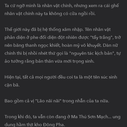
Ta cứ ngỡ mình là nhân vật chính, nhưng xem ra cái ghế 
nhân vật chính này ta không có cửa ngồi rồi.

Thế giới này đã bị hệ thống xâm nhập. Tên nhân vật 
phản diện ở phe đối diện đột nhiên được "tẩy trắng", trở 
nên băng thanh ngọc khiết, hoàn mỹ vô khuyết. Dàn nữ 
chính thì bị nhồi nhét thứ gọi là "nguyên tác kịch bản", tự 
ảo tưởng rằng bản thân vừa mới trọng sinh.

Hiện tại, tất cả mọi người đều coi ta là một tên súc sinh 
cặn bã.

Bao gồm cả vị "Lão nãi nãi" trong nhẫn của ta nữa.

Trong khi đó, ta vẫn còn đang ở Ma Thú Sơn Mạch... ung 
dung hầm thịt kho Đông Pha.
