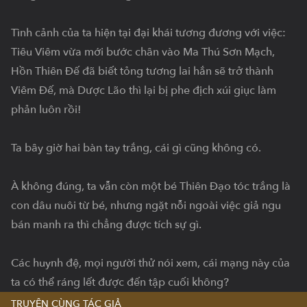
Tình cảnh của ta hiện tại đại khái tương đương với việc: 
Tiêu Viêm vừa mới bước chân vào Ma Thú Sơn Mạch, 
Hồn Thiên Đế đã biết tỏng tương lai hắn sẽ trở thành 
Viêm Đế, mà Dược Lão thì lại bị phe địch xúi giục làm 
phản luôn rồi!

Ta bây giờ hai bàn tay trắng, cái gì cũng không có.

À không đúng, ta vẫn còn một bé Thiên Đạo tóc trắng là 
con dâu nuôi từ bé, nhưng ngặt nỗi ngoài việc giả ngu 
bán manh ra thì chẳng được tích sự gì.

Các huynh đệ, mọi người thử nói xem, cái mạng này của 
ta có thể ráng lết được đến tập cuối không?
TRUYỆN CÙNG TÁC GIẢ