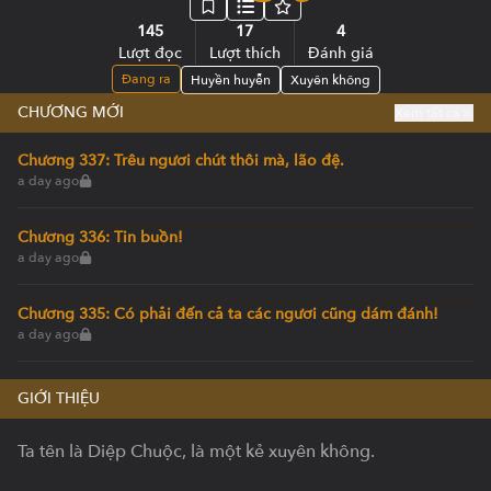
145
17
4
Lượt đọc
Lượt thích
Đánh giá
Đang ra
Huyền huyễn
Xuyên không
CHƯƠNG MỚI
Xem tất cả
Chương 337: Trêu ngươi chút thôi mà, lão đệ.
a day ago
Chương 336: Tin buồn!
a day ago
Chương 335: Có phải đến cả ta các ngươi cũng dám đánh!
a day ago
GIỚI THIỆU
Ta tên là Diệp Chuộc, là một kẻ xuyên không.
