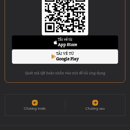
Tải về từ
App Store
TẢI VỀ TỪ
Google Play
Quét mã QR hoặc nhấn vào nút để tải ứng dụng
Chương trước
Chương sau