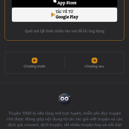
App Store
TẢI VỀ TỪ
Google Play
Quét mã QR hoặc nhấn vào nút để tải ứng dụng
Chương trước
Chương sau
Truyện 100đ là nền tảng mở trực tuyến, miễn phí đọc truyện
chữ được đóng góp nội dung từ các tác giả viết truyện và các
dịch giả convert, dịch truyện, rất nhiều truyện hay và nổi bật