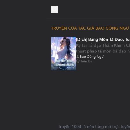
TRUYỆN CỦA TÁC GIẢ BAO CÔNG NGƯ
[Dịch] Bàng Môn Tà Đạo, Tu
Kỳ tài Tả đạo Thẩm Khinh Ch
thuật pháp tà môn bá đạo n
tránh được hai phần trong "
Bao Công Ngư
Hiện Đại
mệnh "Khuyết Tài" là vô phương hóa giả
nhỏ giọt, tiền ra như đê vỡ
Tả đạo hô mưa gọi gió, vậy
sống lây lất dựa vào mấy app va
mang trong mình bản lĩnh th
ngậm ngùi cúi đầu chịu thua t
đến một ngày nọ, hắn đột nh
Khuyết Tài này, rốt cuộc chỉ
Thế là... ta dùng thuật phá
phú bà thì bao nuôi ta!
Truyện 100đ là nền tảng mở trực tuyến