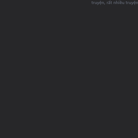
truyện, rất nhiều truyệ