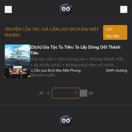
TRUYỆN CỦA TÁC GIẢ CẦN LAO ĐÍCH ĐẠI MẬT
LỌC
PHONG
TRUYỆN
[Dịch] Gia Tộc Tu Tiên: Ta Lấy Dòng Dõi Thành
Tiên
[Gia tộc văn + làm ruộng lưu + không thánh mẫu
+ đa tử đa phúc + không phải đơn nữ chính
(không nữ chính cùng thuần ái chớ vào)] Thanh Hà
Cần Lao Đích Đại Mật Phong
2049
chương
Huyền huyễn
huyện Trần thị Tiên Tộc đệ tử đời thứ ba Trần
Cảnh An, tư chất bình thường, tiên đồ xa vời. Mãi
đến mừng đến trưởng tử, kích hoạt lên “Tử Mẫu
/
1
Chung”, có thể từ dòng dõi trên thân lạc ấn thiên
phú, bổ tu tự thân không đủ. Từ đó, Thanh Hà
Trần thị mở ra ầm ầm sóng dậy tiên đồ......