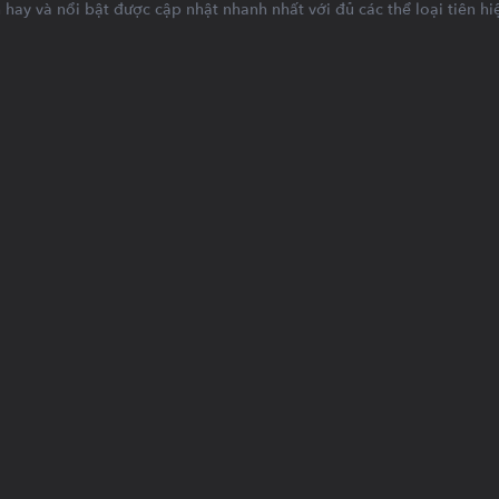
n hay và nổi bật được cập nhật nhanh nhất với đủ các thể loại tiên h
ời đại hồng lưu cuồn cuộn ập
o trùm đại địa, hắn rồi cũng sẽ
trong tay lên, tự mình xé rách