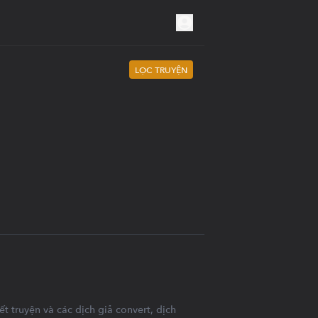
LỌC TRUYỆN
t truyện và các dịch giả convert, dịch