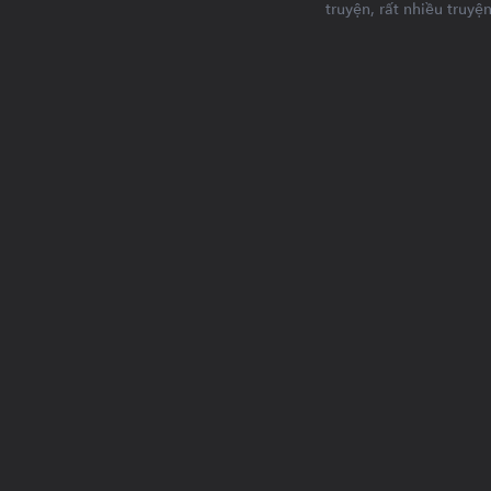
truyện, rất nhiều truyệ
nhưng đến cuối cùng, khi th
tới, khi bóng tối triệt để ba
phải vung thanh trường kiếm 
cả Thần minh.