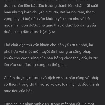
doanh, hắn liền bắt đầu trưởng thành lên, chậm rãi xuất 
hiện những biến chuyển cực lớn. Bất kể nội tâm, tham 
vọng hay trí tuệ đều vốn không yếu kém như vẻ bề 
ngoài, lại luôn được che giấu thật kĩ dưới bộ dạng yếu 
đuối, cũng dần được bộc lộ ra.

Thể chất đặc thù vốn khiến cho hắn yếu ớt từ nhỏ, lại 
phù hợp với một môn tuyệt đỉnh song tu công pháp, 
khiến cho cuộc sống của hắn bỗng chốc thay đổi, bước 
lên vào con đường xưng bá thế gian.

Chiếm được lực lượng vô địch về sau, hắn càng vô pháp 
vô thiên, trong đô thị vô số kể các loại mỹ nữ, đều thành 
mục tiêu của hắn.

Từng cái nữ nhân xinh đẹp, trong mắt hắn đều là một 