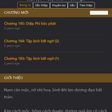
Đang ra
Sắc Hiệp
Huyền ảo
Sắc
Tiên hiệp
CHƯƠNG MỚI
Xem tất cả
Chương 185: Diệp Phi bộc phát
2 years ago
Chương 184: Tập kích bất ngờ (2)
2 years ago
Chương 183: Tập kích bất ngờ (1)
2 years ago
GIỚI THIỆU
Nam căn mộc, nữ nhị hoa, binh khí âm dương đạo bất 
toàn.

Kim cách mộc, hống cách duyên, dương quả âm cô cách 