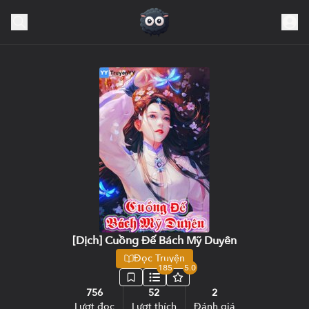
[Dịch] Cuồng Đế Bách Mỹ Duyên
Đọc Truyện
185
5.0
756
52
2
Lượt đọc
Lượt thích
Đánh giá